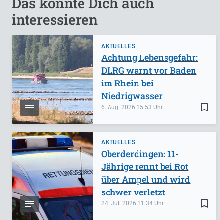
Das könnte Dich auch
interessieren
AKTUELLES
Achtung Lebensgefahr:
DLRG warnt vor Baden
im Rhein bei
Niedrigwasser
bookmark_border
6. Aug. 2026
15:53
AKTUELLES
Oberderdingen: 11-
Jährige rennt bei Rot
über Ampel und wird
schwer verletzt
bookmark_border
24. Juli 2026
11:34