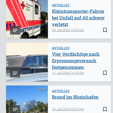
AKTUELLES
Kleintransporter-Fahrer
bei Unfall auf A5 schwer
verletzt
bookmark_border
23. Juli 2026
10:26
AKTUELLES
Vier Verdächtige nach
Erpressungsversuch
festgenommen
bookmark_border
17. Juli 2026
14:18
Privat
AKTUELLES
Brand im Rheinhafen
bookmark_border
16. Juli 2026
09:05