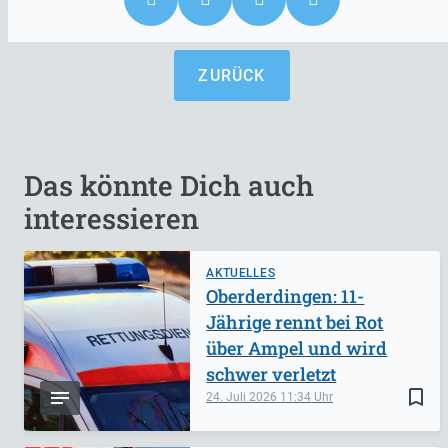
ZURÜCK
Das könnte Dich auch
interessieren
AKTUELLES
Oberderdingen: 11-
Jährige rennt bei Rot
über Ampel und wird
schwer verletzt
bookmark_border
24. Juli 2026
11:34