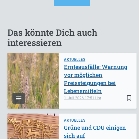
Das könnte Dich auch
interessieren
AKTUELLES
Ernteausfälle: Warnung
vor möglichen
Preissteigungen bei
Lebensmitteln
bookmark_border
1. Juli 2026
17:51
AKTUELLES
Grüne und CDU einigen
sich auf