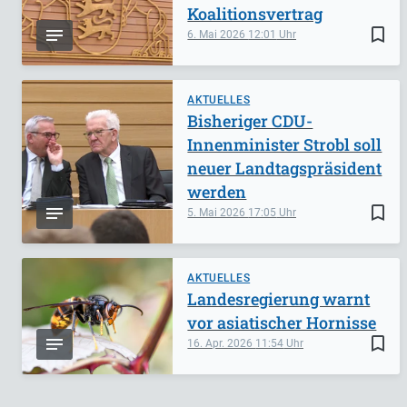
Koalitionsvertrag
bookmark_border
6. Mai 2026
12:01
AKTUELLES
Bisheriger CDU-
Innenminister Strobl soll
neuer Landtagspräsident
werden
bookmark_border
5. Mai 2026
17:05
AKTUELLES
Landesregierung warnt
vor asiatischer Hornisse
bookmark_border
16. Apr. 2026
11:54