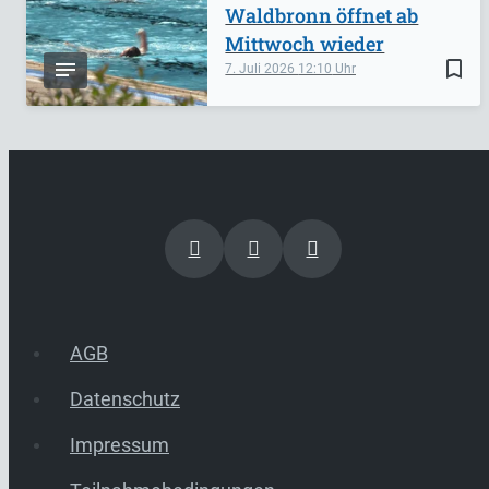
Waldbronn öffnet ab
Mittwoch wieder
bookmark_border
7. Juli 2026
12:10
AGB
Datenschutz
Impressum