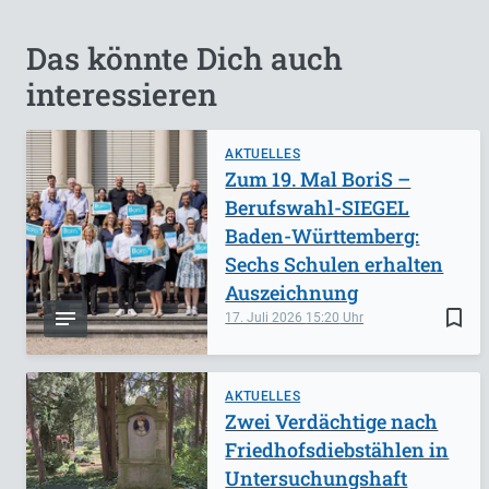
Das könnte Dich auch
interessieren
AKTUELLES
Zum 19. Mal BoriS –
Berufswahl-SIEGEL
Baden-Württemberg:
Sechs Schulen erhalten
Auszeichnung
bookmark_border
17. Juli 2026
15:20
AKTUELLES
Zwei Verdächtige nach
Friedhofsdiebstählen in
Untersuchungshaft