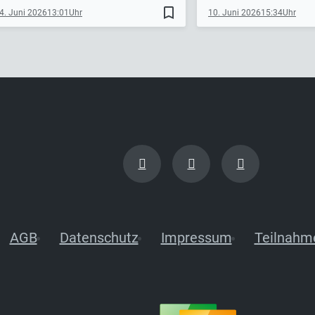
bookmark_border
4. Juni 2026
13:01
10. Juni 2026
15:34
AGB
Datenschutz
Impressum
Teilnahm