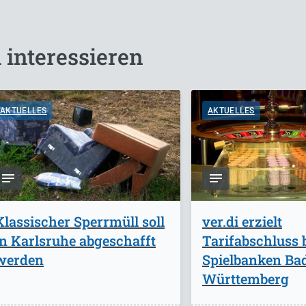
 interessieren
AKTUELLES
AKTUELLES
Klassischer Sperrmüll soll
ver.di erzielt
in Karlsruhe abgeschafft
Tarifabschluss 
werden
Spielbanken Ba
Württemberg