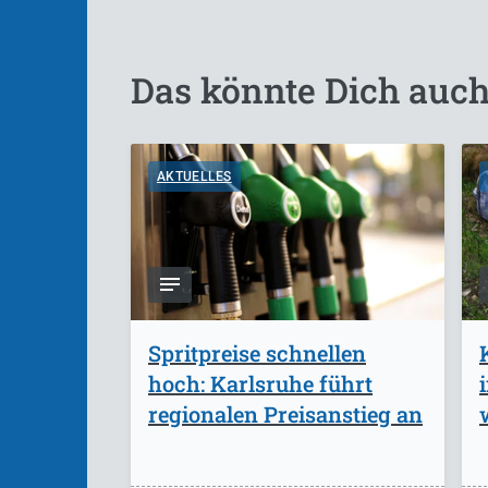
Das könnte Dich auch
AKTUELLES
Spritpreise schnellen
hoch: Karlsruhe führt
regionalen Preisanstieg an