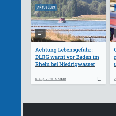
AKTUELLES
Achtung Lebensgefahr:
DLRG warnt vor Baden im
Rhein bei Niedrigwasser
bookmark_border
6. Aug. 2026
15:53
2