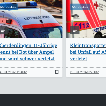
AKTUELLES
AKTUELLES
Oberderdingen: 11-Jährige
Kleintransporte
rennt bei Rot über Ampel
bei Unfall auf 
und wird schwer verletzt
verletzt
bookmark_border
4. Juli 2026
11:34
23. Juli 2026
10:26