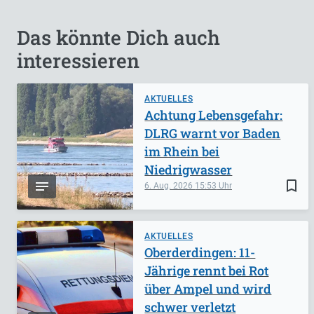
Das könnte Dich auch
interessieren
AKTUELLES
Achtung Lebensgefahr:
DLRG warnt vor Baden
im Rhein bei
Niedrigwasser
bookmark_border
6. Aug. 2026
15:53
AKTUELLES
Oberderdingen: 11-
Jährige rennt bei Rot
über Ampel und wird
schwer verletzt