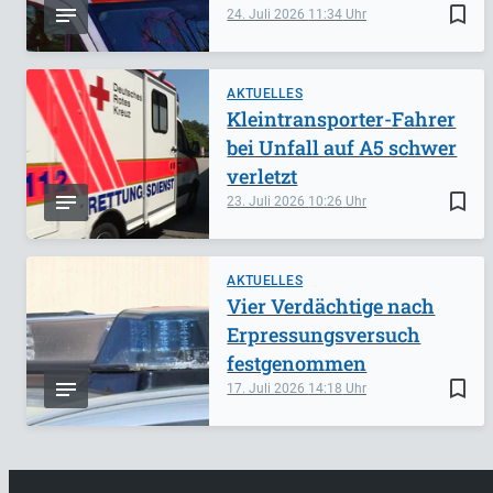
bookmark_border
24. Juli 2026
11:34
AKTUELLES
Kleintransporter-Fahrer
bei Unfall auf A5 schwer
verletzt
bookmark_border
23. Juli 2026
10:26
AKTUELLES
Vier Verdächtige nach
Erpressungsversuch
festgenommen
bookmark_border
17. Juli 2026
14:18