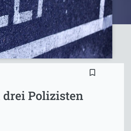
bookmark_border
drei Polizisten