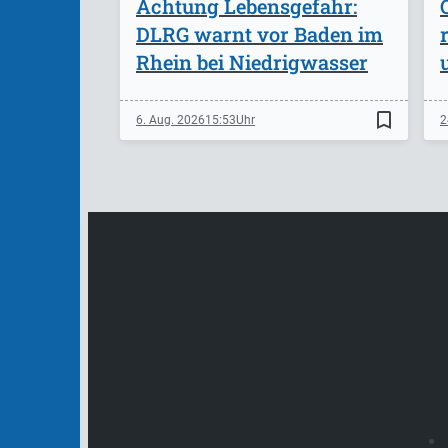
Achtung Lebensgefahr:
DLRG warnt vor Baden im
Rhein bei Niedrigwasser
bookmark_border
6. Aug. 2026
15:53
2