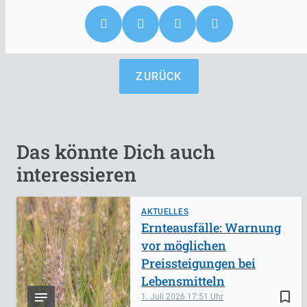
ZURÜCK
Das könnte Dich auch
interessieren
AKTUELLES
Ernteausfälle: Warnung
vor möglichen
Preissteigungen bei
Lebensmitteln
bookmark_border
1. Juli 2026
17:51