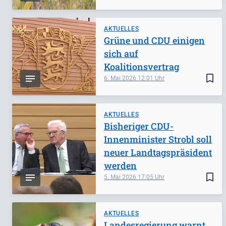
AKTUELLES
Grüne und CDU einigen
sich auf
Koalitionsvertrag
bookmark_border
6. Mai 2026
12:01
AKTUELLES
Bisheriger CDU-
Innenminister Strobl soll
neuer Landtagspräsident
werden
bookmark_border
5. Mai 2026
17:05
AKTUELLES
Landesregierung warnt