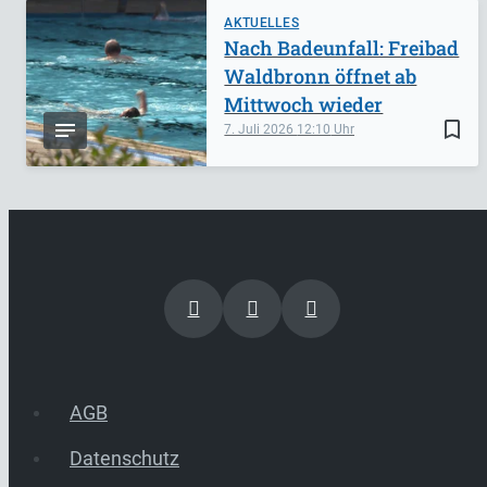
AKTUELLES
Nach Badeunfall: Freibad
Waldbronn öffnet ab
Mittwoch wieder
bookmark_border
7. Juli 2026
12:10
AGB
Datenschutz