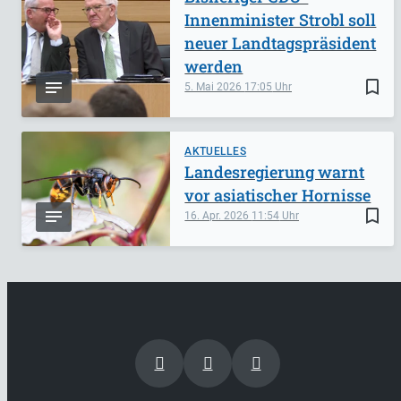
Innenminister Strobl soll
neuer Landtagspräsident
werden
bookmark_border
5. Mai 2026
17:05
AKTUELLES
Landesregierung warnt
vor asiatischer Hornisse
bookmark_border
16. Apr. 2026
11:54