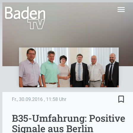
menu
bookmark_border
Fr., 30.09.2016
, 11:58 Uhr
B35-Umfahrung: Positive
Signale aus Berlin