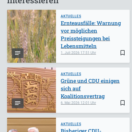
interessieren
AKTUELLES
Ernteausfälle: Warnung
vor möglichen
Preissteigungen bei
Lebensmitteln
bookmark_border
1. Juli 2026
17:51
AKTUELLES
Grüne und CDU einigen
sich auf
Koalitionsvertrag
bookmark_border
6. Mai 2026
12:01
AKTUELLES
Bisheriger CDU-