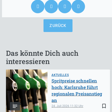
ZURÜCK
Das könnte Dich auch
interessieren
AKTUELLES
Spritpreise schnellen
hoch: Karlsruhe führt
regionalen Preisanstieg
an
bookmark_border
24. Juli 2026
11:32