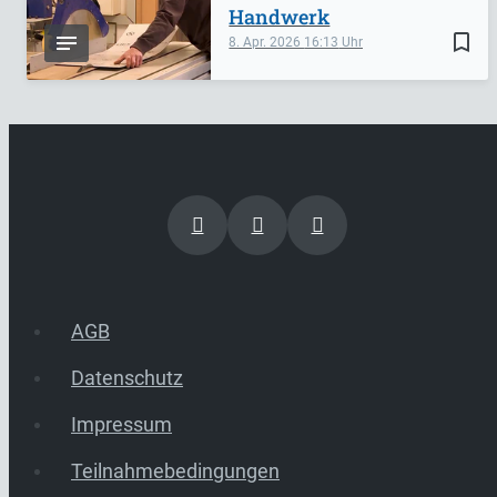
Handwerk
bookmark_border
8. Apr. 2026
16:13
AGB
Datenschutz
Impressum
Teilnahmebedingungen