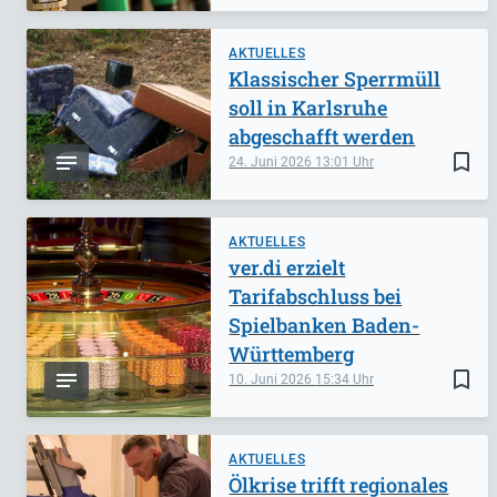
AKTUELLES
Klassischer Sperrmüll
soll in Karlsruhe
abgeschafft werden
bookmark_border
24. Juni 2026
13:01
AKTUELLES
ver.di erzielt
Tarifabschluss bei
Spielbanken Baden-
Württemberg
bookmark_border
10. Juni 2026
15:34
AKTUELLES
Ölkrise trifft regionales