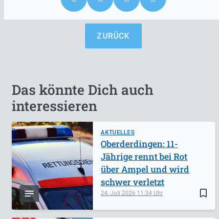
ZURÜCK
Das könnte Dich auch
interessieren
AKTUELLES
Oberderdingen: 11-
Jährige rennt bei Rot
über Ampel und wird
schwer verletzt
bookmark_border
24. Juli 2026
11:34