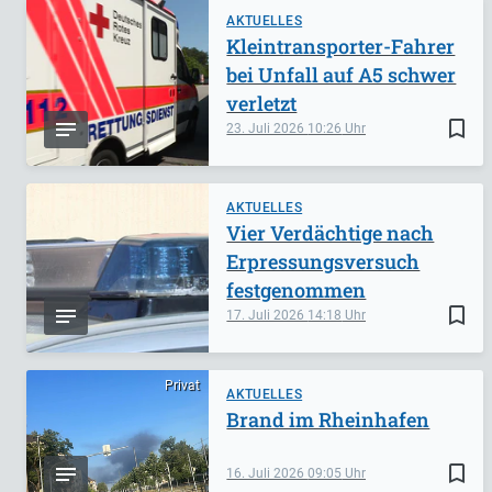
AKTUELLES
Kleintransporter-Fahrer
bei Unfall auf A5 schwer
verletzt
bookmark_border
23. Juli 2026
10:26
AKTUELLES
Vier Verdächtige nach
Erpressungsversuch
festgenommen
bookmark_border
17. Juli 2026
14:18
Privat
AKTUELLES
Brand im Rheinhafen
bookmark_border
16. Juli 2026
09:05