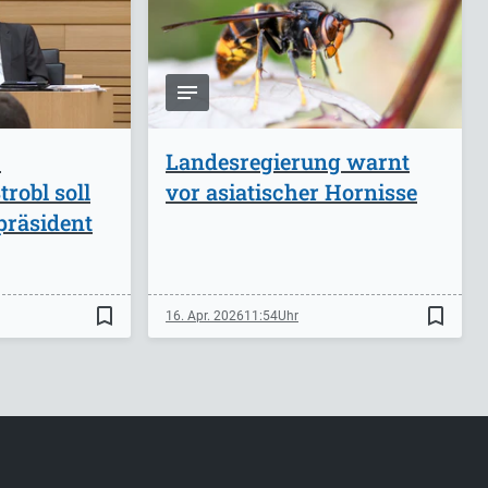
-
Landesregierung warnt
robl soll
vor asiatischer Hornisse
präsident
bookmark_border
bookmark_border
16. Apr. 2026
11:54