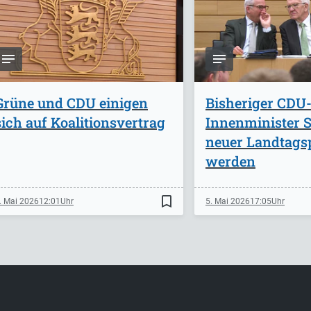
Grüne und CDU einigen
Bisheriger CDU
sich auf Koalitionsvertrag
Innenminister St
neuer Landtags
werden
bookmark_border
. Mai 2026
12:01
5. Mai 2026
17:05