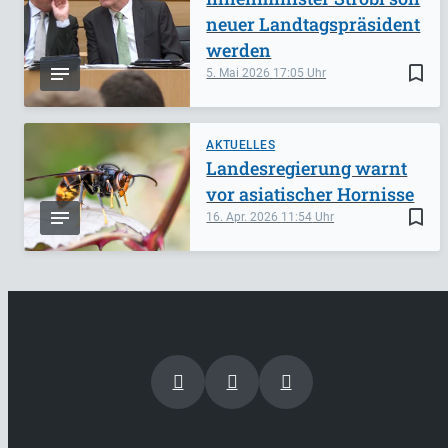
neuer Landtagspräsident
werden
bookmark_border
5. Mai 2026
17:05
AKTUELLES
Landesregierung warnt
vor asiatischer Hornisse
bookmark_border
16. Apr. 2026
11:54