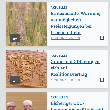
AKTUELLES
Ernteausfälle: Warnung
vor möglichen
Preissteigungen bei
Lebensmitteln
bookmark_border
1. Juli 2026
17:51
AKTUELLES
Grüne und CDU einigen
sich auf
Koalitionsvertrag
bookmark_border
6. Mai 2026
12:01
AKTUELLES
Bisheriger CDU-
Innenminister Strobl soll