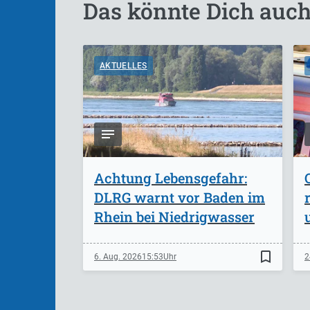
Das könnte Dich auch
AKTUELLES
Achtung Lebensgefahr:
DLRG warnt vor Baden im
Rhein bei Niedrigwasser
bookmark_border
6. Aug. 2026
15:53
2