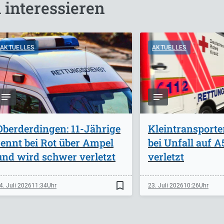
 interessieren
AKTUELLES
AKTUELLES
Oberderdingen: 11-Jährige
Kleintransporte
rennt bei Rot über Ampel
bei Unfall auf 
und wird schwer verletzt
verletzt
bookmark_border
4. Juli 2026
11:34
23. Juli 2026
10:26