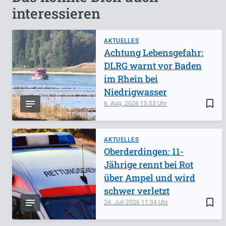
interessieren
AKTUELLES
Achtung Lebensgefahr:
DLRG warnt vor Baden
im Rhein bei
Niedrigwasser
bookmark_border
6. Aug. 2026
15:53
AKTUELLES
Oberderdingen: 11-
Jährige rennt bei Rot
über Ampel und wird
schwer verletzt
bookmark_border
24. Juli 2026
11:34