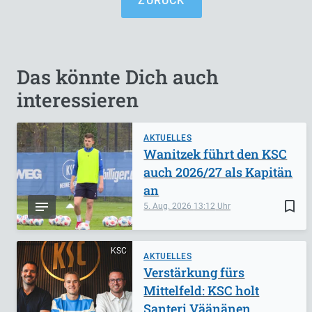
ZURÜCK
Das könnte Dich auch
interessieren
AKTUELLES
Wanitzek führt den KSC
auch 2026/27 als Kapitän
an
bookmark_border
5. Aug. 2026
13:12
KSC
AKTUELLES
Verstärkung fürs
Mittelfeld: KSC holt
Santeri Väänänen