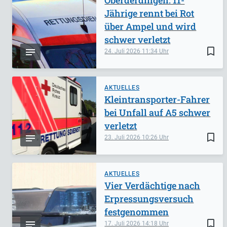
Oberderdingen: 11-
Jährige rennt bei Rot
über Ampel und wird
schwer verletzt
bookmark_border
24. Juli 2026
11:34
AKTUELLES
Kleintransporter-Fahrer
bei Unfall auf A5 schwer
verletzt
bookmark_border
23. Juli 2026
10:26
AKTUELLES
Vier Verdächtige nach
Erpressungsversuch
festgenommen
bookmark_border
17. Juli 2026
14:18