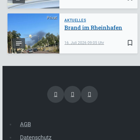
Privat
AKTUELLES
Brand im Rheinhafen
bookmark_border
16. Juli 2026
09:05
AGB
Datenschutz