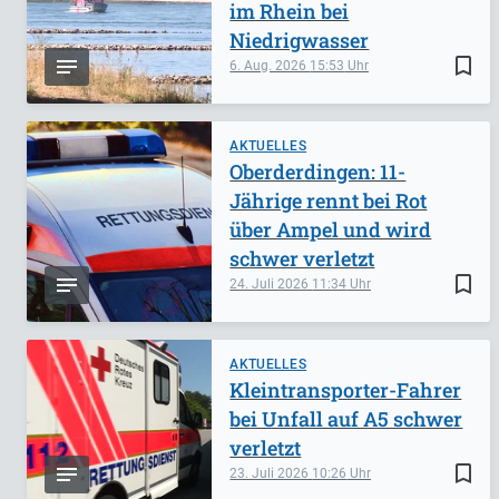
im Rhein bei
Niedrigwasser
bookmark_border
6. Aug. 2026
15:53
AKTUELLES
Oberderdingen: 11-
Jährige rennt bei Rot
über Ampel und wird
schwer verletzt
bookmark_border
24. Juli 2026
11:34
AKTUELLES
Kleintransporter-Fahrer
bei Unfall auf A5 schwer
verletzt
bookmark_border
23. Juli 2026
10:26