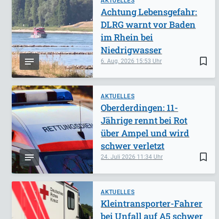
AKTUELLES
Achtung Lebensgefahr:
DLRG warnt vor Baden
im Rhein bei
Niedrigwasser
bookmark_border
6. Aug. 2026
15:53
AKTUELLES
Oberderdingen: 11-
Jährige rennt bei Rot
über Ampel und wird
schwer verletzt
bookmark_border
24. Juli 2026
11:34
AKTUELLES
Kleintransporter-Fahrer
bei Unfall auf A5 schwer