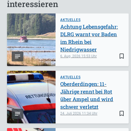
interessieren
AKTUELLES
Achtung Lebensgefahr:
DLRG warnt vor Baden
im Rhein bei
Niedrigwasser
bookmark_border
6. Aug. 2026
15:53
AKTUELLES
Oberderdingen: 11-
Jährige rennt bei Rot
über Ampel und wird
schwer verletzt
bookmark_border
24. Juli 2026
11:34