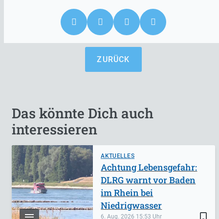
ZURÜCK
Das könnte Dich auch
interessieren
AKTUELLES
Achtung Lebensgefahr:
DLRG warnt vor Baden
im Rhein bei
Niedrigwasser
bookmark_border
6. Aug. 2026
15:53