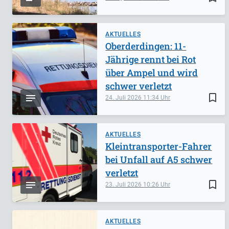
AKTUELLES
Oberderdingen: 11-
Jährige rennt bei Rot
über Ampel und wird
schwer verletzt
bookmark_border
24. Juli 2026
11:34
AKTUELLES
Kleintransporter-Fahrer
bei Unfall auf A5 schwer
verletzt
bookmark_border
23. Juli 2026
10:26
AKTUELLES