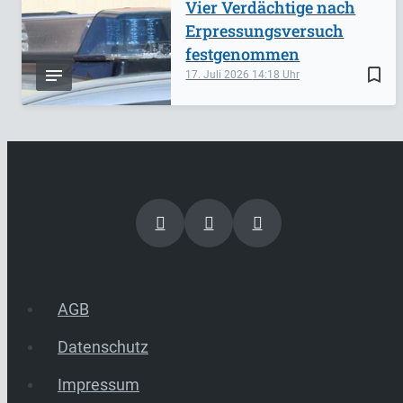
Vier Verdächtige nach
Erpressungsversuch
festgenommen
bookmark_border
17. Juli 2026
14:18
AGB
Datenschutz
Impressum