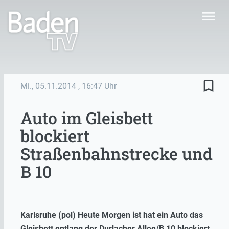
menu
bookmark_border
Mi., 05.11.2014
, 16:47 Uhr
Auto im Gleisbett
blockiert
Straßenbahnstrecke und
B 10
Karlsruhe (pol) Heute Morgen ist hat ein Auto das
Gleisbett entlang der Durlacher Allee/B 10 blockiert.