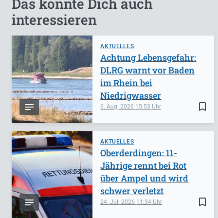
Das könnte Dich auch
interessieren
AKTUELLES
Achtung Lebensgefahr:
DLRG warnt vor Baden
im Rhein bei
Niedrigwasser
bookmark_border
6. Aug. 2026
15:53
AKTUELLES
Oberderdingen: 11-
Jährige rennt bei Rot
über Ampel und wird
schwer verletzt
bookmark_border
24. Juli 2026
11:34