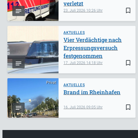
verletzt
bookmark_border
23. Juli 2026
10:26
AKTUELLES
Vier Verdächtige nach
Erpressungsversuch
festgenommen
bookmark_border
17. Juli 2026
14:18
Privat
AKTUELLES
Brand im Rheinhafen
bookmark_border
16. Juli 2026
09:05