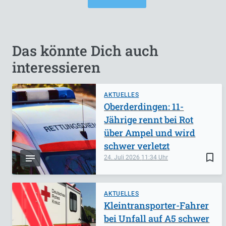
Das könnte Dich auch
interessieren
AKTUELLES
Oberderdingen: 11-
Jährige rennt bei Rot
über Ampel und wird
schwer verletzt
bookmark_border
24. Juli 2026
11:34
AKTUELLES
Kleintransporter-Fahrer
bei Unfall auf A5 schwer