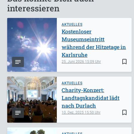
interessieren
AKTUELLES
Kostenloser
Museumseintritt
während der Hitzetage in
Karlsruhe
bookmark_border
25. Juni 2026
15:09
AKTUELLES
Charity-Konzert:
Landtagskandidat lädt
nach Durlach
bookmark_border
10. Dez. 2025
15:50
AKTUELLES