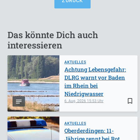
ZURÜCK
Das könnte Dich auch
interessieren
AKTUELLES
Achtung Lebensgefahr:
DLRG warnt vor Baden
im Rhein bei
Niedrigwasser
bookmark_border
6. Aug. 2026
15:53
AKTUELLES
Oberderdingen: 11-
Jährige rennt bei Rot