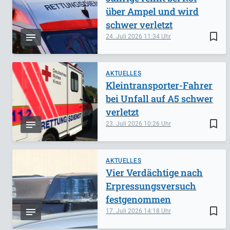
über Ampel und wird
schwer verletzt
bookmark_border
24. Juli 2026
11:34
AKTUELLES
Kleintransporter-Fahrer
bei Unfall auf A5 schwer
verletzt
bookmark_border
23. Juli 2026
10:26
AKTUELLES
Vier Verdächtige nach
Erpressungsversuch
festgenommen
bookmark_border
17. Juli 2026
14:18