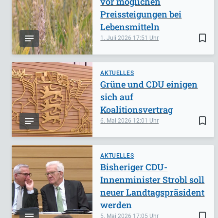
vor möglichen
Preissteigungen bei
Lebensmitteln
bookmark_border
1. Juli 2026
17:51
AKTUELLES
Grüne und CDU einigen
sich auf
Koalitionsvertrag
bookmark_border
6. Mai 2026
12:01
AKTUELLES
Bisheriger CDU-
Innenminister Strobl soll
neuer Landtagspräsident
werden
bookmark_border
5. Mai 2026
17:05