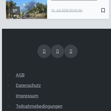
bookmark_border
16. Juli 2026
09:05
AGB
Datenschutz
Impressum
Teilnahmebedingungen