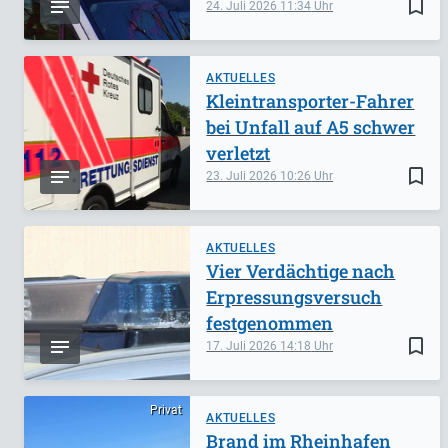
bookmark_border
24. Juli 2026
11:34
AKTUELLES
Kleintransporter-Fahrer
bei Unfall auf A5 schwer
verletzt
bookmark_border
23. Juli 2026
10:26
AKTUELLES
Vier Verdächtige nach
Erpressungsversuch
festgenommen
bookmark_border
17. Juli 2026
14:18
Privat
AKTUELLES
Brand im Rheinhafen