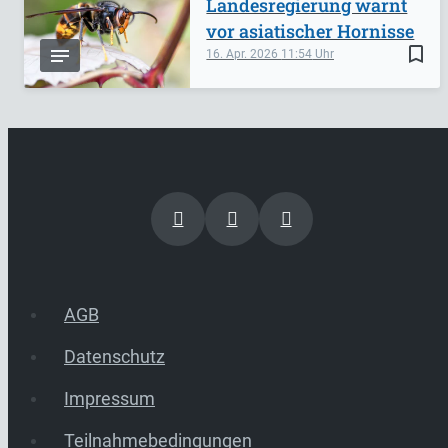
Landesregierung warnt
vor asiatischer Hornisse
bookmark_border
16. Apr. 2026
11:54
AGB
Datenschutz
Impressum
Teilnahmebedingungen