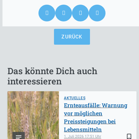
ZURÜCK
Das könnte Dich auch
interessieren
AKTUELLES
Ernteausfälle: Warnung
vor möglichen
Preissteigungen bei
Lebensmitteln
bookmark_border
1. Juli 2026
17:51