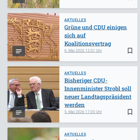
AKTUELLES
Grüne und CDU einigen
sich auf
Koalitionsvertrag
bookmark_border
6. Mai 2026
12:01
AKTUELLES
Bisheriger CDU-
Innenminister Strobl soll
neuer Landtagspräsident
werden
bookmark_border
5. Mai 2026
17:05
AKTUELLES