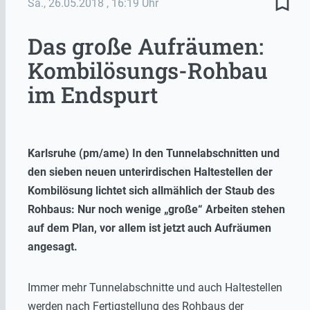
bookmark_border
Sa., 26.05.2018
, 16:19 Uhr
Das große Aufräumen:
Kombilösungs-Rohbau
im Endspurt
Karlsruhe (pm/ame) In den Tunnelabschnitten und
den sieben neuen unterirdischen Haltestellen der
Kombilösung lichtet sich allmählich der Staub des
Rohbaus: Nur noch wenige „große“ Arbeiten stehen
auf dem Plan, vor allem ist jetzt auch Aufräumen
angesagt.
Immer mehr Tunnelabschnitte und auch Haltestellen
werden nach Fertigstellung des Rohbaus der