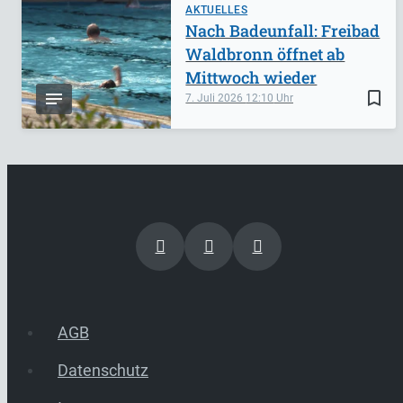
AKTUELLES
Nach Badeunfall: Freibad
Waldbronn öffnet ab
Mittwoch wieder
bookmark_border
7. Juli 2026
12:10
AGB
Datenschutz