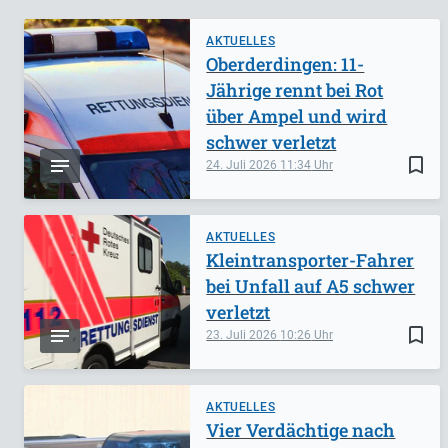
AKTUELLES
Oberderdingen: 11-
Jährige rennt bei Rot
über Ampel und wird
schwer verletzt
bookmark_border
24. Juli 2026
11:34
AKTUELLES
Kleintransporter-Fahrer
bei Unfall auf A5 schwer
verletzt
bookmark_border
23. Juli 2026
10:26
AKTUELLES
Vier Verdächtige nach