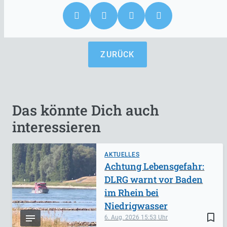
ZURÜCK
Das könnte Dich auch
interessieren
AKTUELLES
Achtung Lebensgefahr:
DLRG warnt vor Baden
im Rhein bei
Niedrigwasser
bookmark_border
6. Aug. 2026
15:53