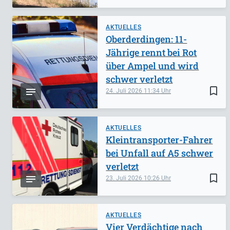
AKTUELLES
Oberderdingen: 11-
Jährige rennt bei Rot
über Ampel und wird
schwer verletzt
bookmark_border
24. Juli 2026
11:34
AKTUELLES
Kleintransporter-Fahrer
bei Unfall auf A5 schwer
verletzt
bookmark_border
23. Juli 2026
10:26
AKTUELLES
Vier Verdächtige nach