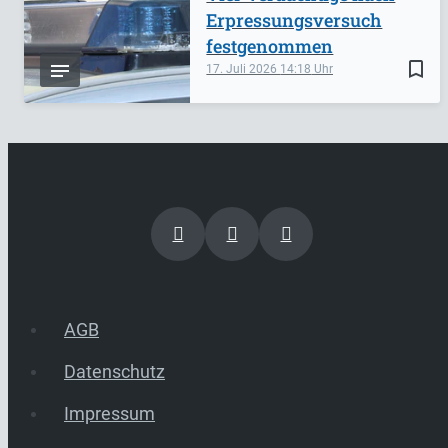
Erpressungsversuch
festgenommen
bookmark_border
17. Juli 2026
14:18
AGB
Datenschutz
Impressum