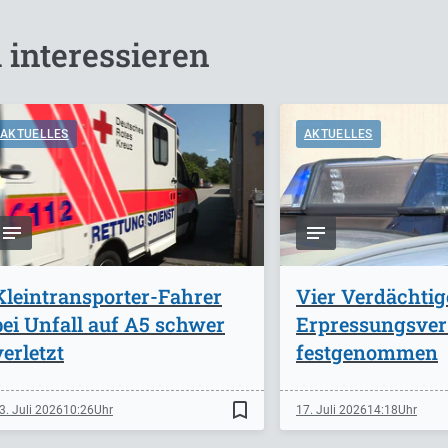
 interessieren
AKTUELLES
AKTUELLES
Kleintransporter-Fahrer
Vier Verdächti
bei Unfall auf A5 schwer
Erpressungsve
verletzt
festgenommen
bookmark_border
3. Juli 2026
10:26
17. Juli 2026
14:18