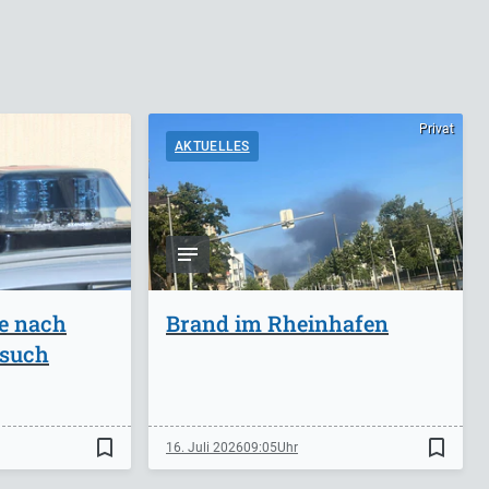
Privat
AKTUELLES
ge nach
Brand im Rheinhafen
rsuch
bookmark_border
bookmark_border
16. Juli 2026
09:05