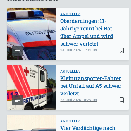
AKTUELLES
Oberderdingen: 11-
Jährige rennt bei Rot
über Ampel und wird
schwer verletzt
bookmark_border
24. Juli 2026
11:34
AKTUELLES
Kleintransporter-Fahrer
bei Unfall auf A5 schwer
verletzt
bookmark_border
23. Juli 2026
10:26
AKTUELLES
Vier Verdächtige nach