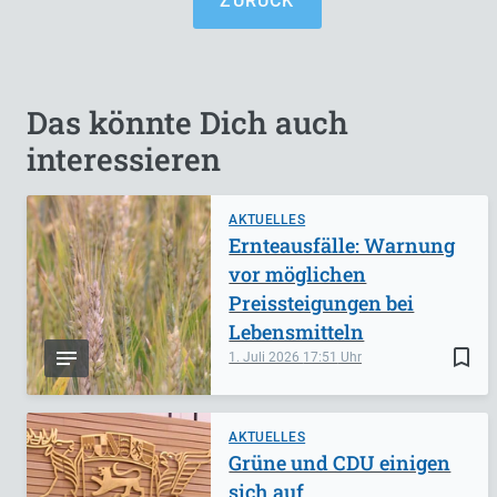
ZURÜCK
Das könnte Dich auch
interessieren
AKTUELLES
Ernteausfälle: Warnung
vor möglichen
Preissteigungen bei
Lebensmitteln
bookmark_border
1. Juli 2026
17:51
AKTUELLES
Grüne und CDU einigen
sich auf