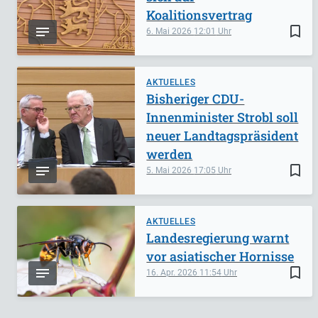
Koalitionsvertrag
bookmark_border
6. Mai 2026
12:01
AKTUELLES
Bisheriger CDU-
Innenminister Strobl soll
neuer Landtagspräsident
werden
bookmark_border
5. Mai 2026
17:05
AKTUELLES
Landesregierung warnt
vor asiatischer Hornisse
bookmark_border
16. Apr. 2026
11:54