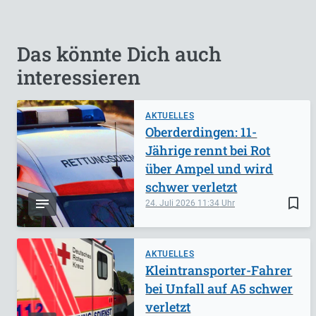
Das könnte Dich auch
interessieren
AKTUELLES
Oberderdingen: 11-
Jährige rennt bei Rot
über Ampel und wird
schwer verletzt
bookmark_border
24. Juli 2026
11:34
AKTUELLES
Kleintransporter-Fahrer
bei Unfall auf A5 schwer
verletzt