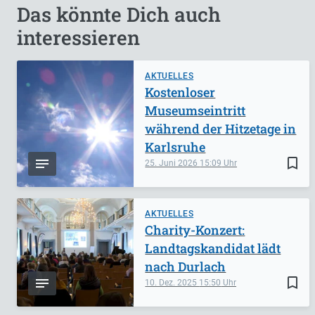
Das könnte Dich auch
interessieren
AKTUELLES
Kostenloser
Museumseintritt
während der Hitzetage in
Karlsruhe
bookmark_border
25. Juni 2026
15:09
AKTUELLES
Charity-Konzert:
Landtagskandidat lädt
nach Durlach
bookmark_border
10. Dez. 2025
15:50