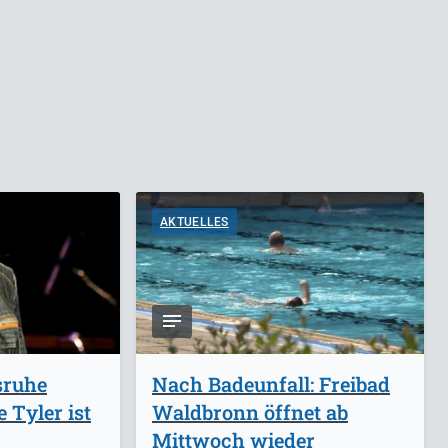
AKTUELLES
sruhe
Nach Badeunfall: Freibad
 Tyler ist
Waldbronn öffnet ab
Mittwoch wieder