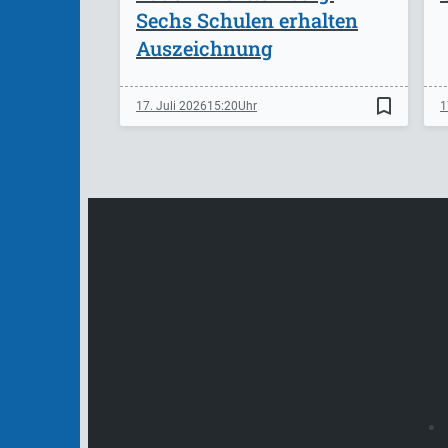
Sechs Schulen erhalten
Auszeichnung
bookmark_border
17. Juli 2026
15:20
1