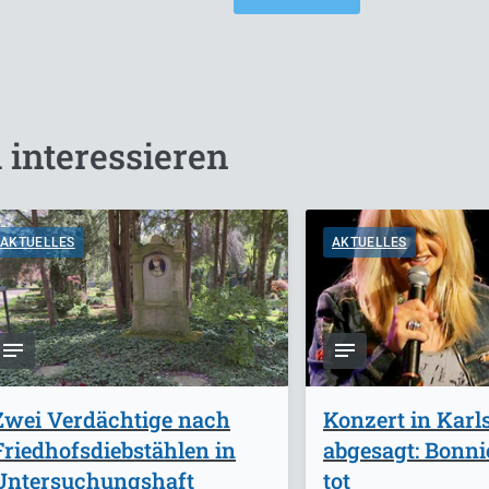
 interessieren
AKTUELLES
AKTUELLES
Zwei Verdächtige nach
Konzert in Karl
Friedhofsdiebstählen in
abgesagt: Bonnie
Untersuchungshaft
tot