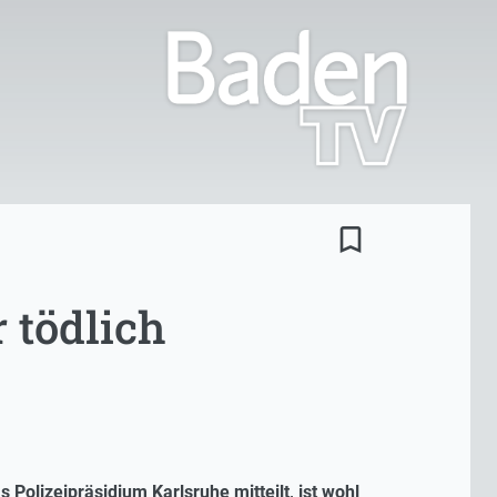
bookmark_border
 tödlich
Polizeipräsidium Karlsruhe mitteilt, ist wohl