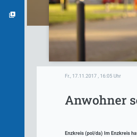
Fr., 17.11.2017
, 16:05 Uhr
Anwohner se
Enzkreis (pol/da) Im Enzkreis h