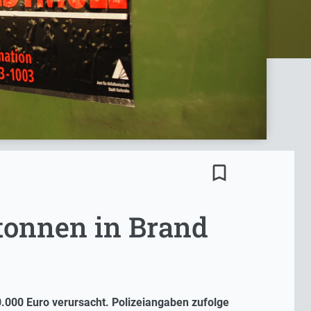
bookmark_border
tonnen in Brand
.000 Euro verursacht. Polizeiangaben zufolge