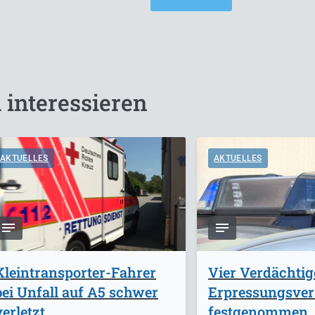
 interessieren
AKTUELLES
AKTUELLES
Kleintransporter-Fahrer
Vier Verdächti
bei Unfall auf A5 schwer
Erpressungsve
verletzt
festgenommen