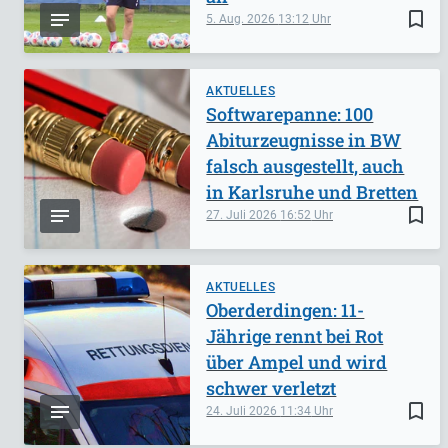
bookmark_border
5. Aug. 2026
13:12
AKTUELLES
Softwarepanne: 100
Abiturzeugnisse in BW
falsch ausgestellt, auch
in Karlsruhe und Bretten
bookmark_border
27. Juli 2026
16:52
AKTUELLES
Oberderdingen: 11-
Jährige rennt bei Rot
über Ampel und wird
schwer verletzt
bookmark_border
24. Juli 2026
11:34