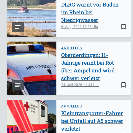
DLRG warnt vor Baden
im Rhein bei
Niedrigwasser
bookmark_border
6. Aug. 2026
15:53
AKTUELLES
Oberderdingen: 11-
Jährige rennt bei Rot
über Ampel und wird
schwer verletzt
bookmark_border
24. Juli 2026
11:34
AKTUELLES
Kleintransporter-Fahrer
bei Unfall auf A5 schwer
verletzt