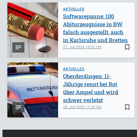
AKTUELLES
Softwarepanne: 100
Abiturzeugnisse in BW
falsch ausgestellt, auch
in Karlsruhe und Bretten
bookmark_border
27. Juli 2026
16:52
AKTUELLES
Oberderdingen: 11-
Jährige rennt bei Rot
über Ampel und wird
schwer verletzt
bookmark_border
24. Juli 2026
11:34