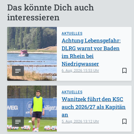
Das könnte Dich auch
interessieren
AKTUELLES
Achtung Lebensgefahr:
DLRG warnt vor Baden
im Rhein bei
Niedrigwasser
bookmark_border
6. Aug. 2026
15:53
AKTUELLES
Wanitzek führt den KSC
auch 2026/27 als Kapitän
an
bookmark_border
5. Aug. 2026
13:12