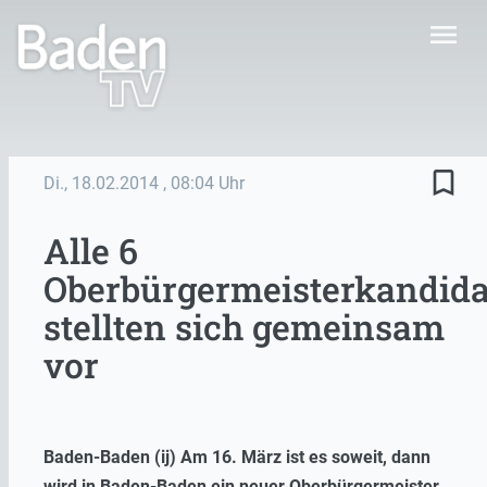
menu
bookmark_border
Di., 18.02.2014
, 08:04 Uhr
Alle 6
Oberbürgermeisterkandid
stellten sich gemeinsam
vor
Baden-Baden (ij) Am 16. März ist es soweit, dann
wird in Baden-Baden ein neuer Oberbürgermeister