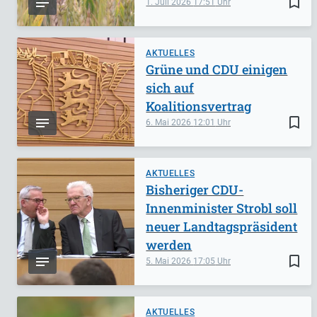
bookmark_border
1. Juli 2026
17:51
AKTUELLES
Grüne und CDU einigen
sich auf
Koalitionsvertrag
bookmark_border
6. Mai 2026
12:01
AKTUELLES
Bisheriger CDU-
Innenminister Strobl soll
neuer Landtagspräsident
werden
bookmark_border
5. Mai 2026
17:05
AKTUELLES