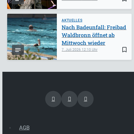
AKTUELLES
Nach Badeunfall: Freibad
Waldbronn öffnet ab
Mittwoch wieder
bookmark_border
7. Juli 2026
12:10
AGB