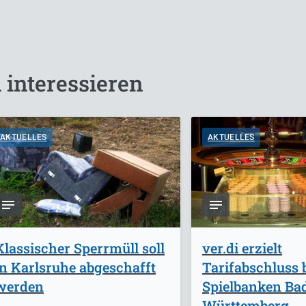
 interessieren
AKTUELLES
AKTUELLES
Klassischer Sperrmüll soll
ver.di erzielt
in Karlsruhe abgeschafft
Tarifabschluss 
werden
Spielbanken Ba
Württemberg