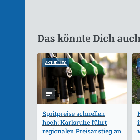
Das könnte Dich auch
AKTUELLES
Spritpreise schnellen
hoch: Karlsruhe führt
regionalen Preisanstieg an