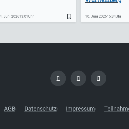
bookmark_border
4. Juni 2026
13:01
10. Juni 2026
15:34
AGB
Datenschutz
Impressum
Teilnahm