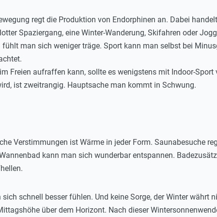
 Bewegung regt die Produktion von Endorphinen an. Dabei handelt
 flotter Spaziergang, eine Winter-Wanderung, Skifahren oder Jog
fühlt man sich weniger träge. Sport kann man selbst bei Min
chtet.
 im Freien aufraffen kann, sollte es wenigstens mit Indoor-Spo
wird, ist zweitrangig. Hauptsache man kommt in Schwung.
iche Verstimmungen ist Wärme in jeder Form. Saunabesuche rege
annenbad kann man sich wunderbar entspannen. Badezusätze mi
hellen.
ch schnell besser fühlen. Und keine Sorge, der Winter währt 
e Mittagshöhe über dem Horizont. Nach dieser Wintersonnenwend