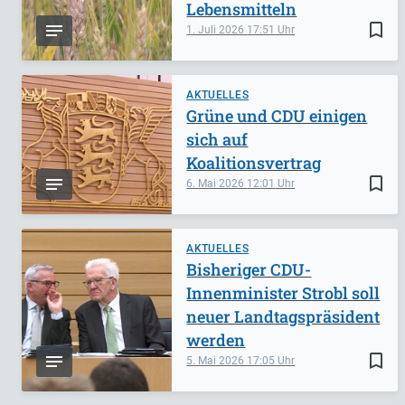
Lebensmitteln
bookmark_border
1. Juli 2026
17:51
AKTUELLES
Grüne und CDU einigen
sich auf
Koalitionsvertrag
bookmark_border
6. Mai 2026
12:01
AKTUELLES
Bisheriger CDU-
Innenminister Strobl soll
neuer Landtagspräsident
werden
bookmark_border
5. Mai 2026
17:05