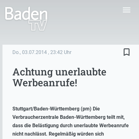
menu
bookmark_border
Do., 03.07.2014
, 23:42 Uhr
Achtung unerlaubte
Werbeanrufe!
Stuttgart/Baden-Württemberg (pm) Die
Verbraucherzentrale Baden-Württemberg teilt mit,
dass die Belästigung durch unerlaubte Werbeanrufe
nicht nachlässt.
Regelmäßig würden sich