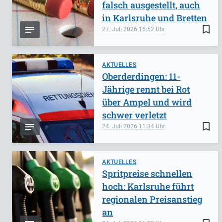
falsch ausgestellt, auch
in Karlsruhe und Bretten
bookmark_border
27. Juli 2026
16:52
AKTUELLES
Oberderdingen: 11-
Jährige rennt bei Rot
über Ampel und wird
schwer verletzt
bookmark_border
24. Juli 2026
11:34
AKTUELLES
Spritpreise schnellen
hoch: Karlsruhe führt
regionalen Preisanstieg
an