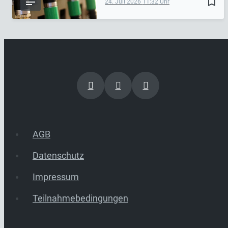
bookmark_border
24. Juli 2026
11:32
AGB
Datenschutz
Impressum
Teilnahmebedingungen