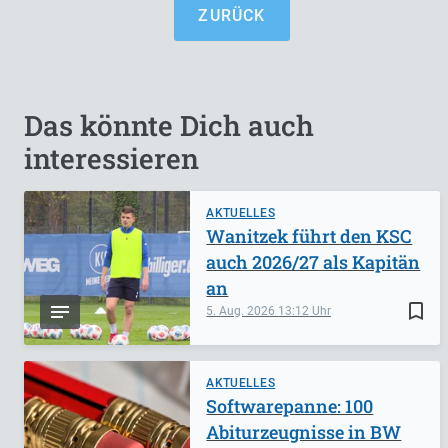
ZURÜCK
Das könnte Dich auch
interessieren
AKTUELLES
Wanitzek führt den KSC
auch 2026/27 als Kapitän
an
bookmark_border
5. Aug. 2026
13:12
AKTUELLES
Softwarepanne: 100
Abiturzeugnisse in BW